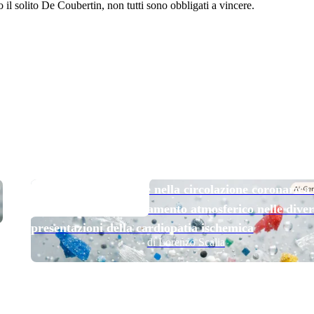
 il solito De Coubertin, non tutti sono obbligati a vincere.
TOP NEWS
Micro e nanoplastiche nella circolazione coronarica
esposizione all’inquinamento atmosferico nelle diver
presentazioni della cardiopatia ischemica
di Lorenzo Scalia