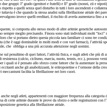
due gruppi: I° grado (genitori e fratelli) e II° grado (nonni, zii e nipoti)
 rispetto a quelli senza quel disturbo in tutti i loro ascendenti e collater
e tuttavia è che quando la stessa analisi sulla fibrillazione atriale dei pare
prevalgono invece quelli ereditari, il rischio di averla aumentava fino a s
requente, si comporta allo stesso modo di altre aritmie genetiche autosomi
anno sempre meglio precisando. Finora sono stati individuati molti “loci”
o che si portano dietro questa piccola tara familiare ci sono tre condiz
lta (che è oggi dominabile in molti modi e con vari farmaci), l’attività s
nile, che obbliga a una più accurata attenzione negli uomini.
ne sul penultimo di quei fattori, l’attività fisica, e sugli atleti che più d
 resistenza (calcio, ciclismo, marcia, nuoto, tennis, ecc.), possono venire
er i quali si è pensato allo sforzo come fattore che fa aumentare la pressi
ccitanti anche gli anabolizzanti, le eritropoietine e l’ormone della cresci
i meccanismi facilita la fibrillazione nei loro cuori.
e anche negli atleti, appartenenti con maggiore frequenza alla categoria d
arsa di certe aritmie durante le prove da sforzo o nelle registrazioni co
posizione genetica alla fibrillazione atriale.