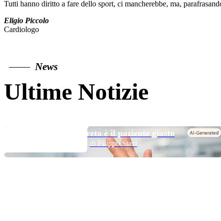
Tutti hanno diritto a fare dello sport, ci mancherebbe, ma, parafrasando
Eligio Piccolo
Cardiologo
News
Ultime Notizie
TOP NEWS
Long DAPT…? Il segreto è il paziente giusto
di Filippo Stazi