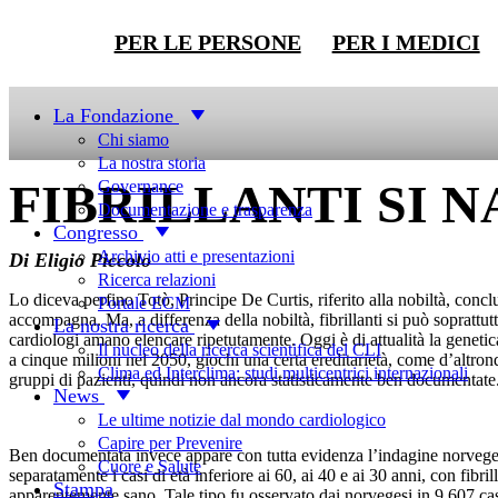
PER LE PERSONE
PER I MEDICI
Newsletter
La Fondazione
Chi siamo
La nostra storia
FIBRILLANTI SI N
Governance
Documentazione e trasparenza
Congresso
Archivio atti e presentazioni
Di Eligio Piccolo
Ricerca relazioni
Lo diceva perfino Totò, Principe De Curtis, riferito alla nobiltà, concl
Portale ECM
accompagna. Ma, a differenza della nobiltà, fibrillanti si può soprattutto
La nostra ricerca
cardiologi amano elencare ripetutamente. Oggi è di attualità la genetica
Il nucleo della ricerca scientifica del CLI
a cinque milioni nel 2050, giochi una certa ereditarietà, come d’altron
Clima ed Interclima: studi multicentrici internazionali
gruppi di pazienti, quindi non ancora statisticamente ben documentate
News
Le ultime notizie dal mondo cardiologico
Capire per Prevenire
Ben documentata invece appare con tutta evidenza l’indagine norvegese
Cuore e Salute
separatamente i casi di età inferiore ai 60, ai 40 e ai 30 anni, con fibr
Stampa
apparentemente sano. Tale tipo fu osservato dai norvegesi in 9.607 casi, 