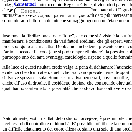
Contattaci
indagata nell’altrettanto accurato Registro Civile, dividendo i parenti in 
che avevano riferito la comparsa di quell’aritmia nei parenti di I° grado
fibrillazione aveva colpito i parenti di II° grado. Il dato più interessant
sono più rari i fattori facilitanti che sopraggiungono con l’età e in cui 
Insomma, la fibrillazione atriale “lone”, che come si è visto è la più f
manifestarsi è condizionata da vari fattori ereditari, che gli esperti v
predispongono alla malattia. Dobbiamo anche tener presente che in color
l’aritmia accada: l’alcool (che si può sempre eliminare), la pressione a
purtroppo uno dei tanti svantaggi cardiologici rispetto a quello femmi
Alla luce di questi risultati credo valga la pena di richiamare l’attenzio
evidenza che alcuni atleti, quelli che praticano prevalentemente sport di
si risolve spesso da sola. Sono casi relativamente rari, possiamo dire, p
anche all’uso di droghe, il cosiddetto doping, che comprende oltre agli e
quali hanno confermato la possibilità che lo sforzo fisico attraverso var
Naturalmente, visti i risultati dello studio norvegese, è presumibile ch
negli esami di controllo e di idoneità. E’ possibile infatti che la comp
un difficile adattamento del cuore allenato, siano una spia di una predis