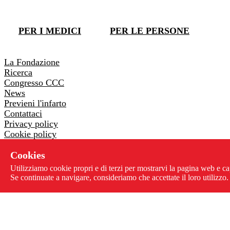
DONA ORA
PER I MEDICI
PER LE PERSONE
DONA ORA
La Fondazione
Ricerca
Congresso CCC
News
Previeni l'infarto
Contattaci
Privacy policy
Cookie policy
Whistleblowing
Cookies
Via Pontremoli 26 - 00182 Roma
Utilizziamo cookie propri e di terzi per mostrarvi la pagina web e ca
06 3218205
-
06 3230178
Se continuate a navigare, consideriamo che accettate il loro utilizzo.
info@centrolottainfarto.it
Fax: 06 3221068