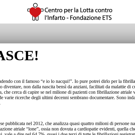
ASCE!
udendo con il famoso “e io lo nacqui!”. Io pure potrei dirlo per la fibrill
 diventare, non dalla nascita bensì da anziani, facilitati da malattie di c
, che cerca di capire se nel milione di pazienti con fibrillazione atriale 
de varie ricerche degli ultimi decenni sembrano documentare. Sono indagini
.
 pubblicata nel 2012, che analizza quasi quattro milioni di persone nat
illazione atriale “lone”, ossia non dovuta a cardiopatie evidenti, quella c
vale a dire nel 64.7%, quasi i due terzi di tutte le fibrillazioni registra