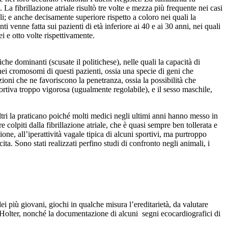
. La fibrillazione atriale risultò tre volte e mezza più frequente nei casi
ali; e anche decisamente superiore rispetto a coloro nei quali la
nti venne fatta sui pazienti di età inferiore ai 40 e ai 30 anni, nei quali
ei e otto volte rispettivamente.
che dominanti (scusate il politichese), nelle quali la capacità di
 nei cromosomi di questi pazienti, ossia una specie di geni che
ioni che ne favoriscono la penetranza, ossia la possibilità che
portiva troppo vigorosa (ugualmente regolabile), e il sesso maschile,
i altri la praticano poiché molti medici negli ultimi anni hanno messo in
 colpiti dalla fibrillazione atriale, che è quasi sempre ben tollerata e
one, all’iperattività vagale tipica di alcuni sportivi, ma purtroppo
ta. Sono stati realizzati perfino studi di confronto negli animali, i
ei più giovani, giochi in qualche misura l’ereditarietà, da valutare
n l’Holter, nonché la documentazione di alcuni segni ecocardiografici di