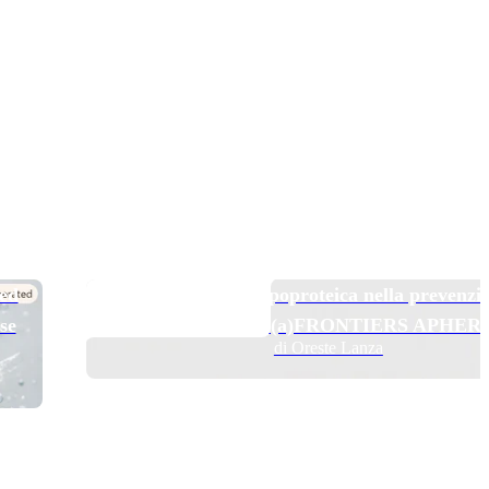
TOP NEWS
 ed
Pelacarsen e aferesi lipoproteica nella prevenzi
se
secondaria: il trial Lp(a)FRONTIERS APHER
di Oreste Lanza