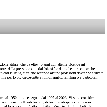
SOSTIENICI
azione atriale, che da oltre 40 anni con alterne vicende mi
uore, dalla pressione alta, dall’obesità e da molte altre cause che i
viventi in Italia, cifra che secondo alcune proiezioni dovrebbe arrivare
 per lo più circoscritte a singoli ambiti familiari o a particolari
e dal 1950 in poi e seguite dal 1997 al 2008. Vi sono considerati
he noi, amanti dell’indefinibile, definiamo idiopatica o in cuore
te nel loro accurato National Patient Register. La familiarità fu