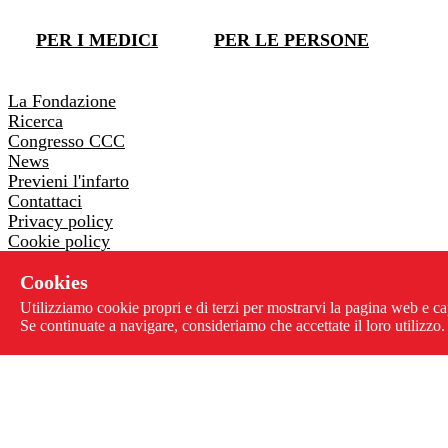
DONA ORA
PER I MEDICI
PER LE PERSONE
DONA ORA
La Fondazione
Ricerca
Congresso CCC
News
Previeni l'infarto
Contattaci
Privacy policy
Cookie policy
Whistleblowing
Cookies
Via Pontremoli 26 - 00182 Roma
Utilizziamo cookie propri e di terzi per mostrarvi la pagina web e ca
06 3218205
-
06 3230178
Se continuate a navigare, consideriamo che accettate il loro utilizzo.
info@centrolottainfarto.it
Fax: 06 3221068