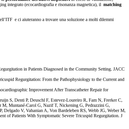
ging integrato (ecocardiografia e risonanza magnetica), il
matching
l’ITF e ci aiuteranno a trovare una soluzione a molti dilemmi
egurgitation in Patients Diagnosed in the Community Setting. JACC
cuspid Regurgitation: From the Pathophysiology to the Current and
hocardiographic Improvement After Transcatheter Repair for
ruijn S, Denti P, Deuschl F, Estevez-Loureiro R, Fam N, Frerker C,
hr M, Muntané-Carol G, Nazif T, Nickening G, Pedrazzini G,
l KP, Delgado V, Vahanian A, Von Bardeleben RS, Webb JG, Weber M,
t of Patients With Symptomatic Severe Tricuspid Regurgitation. J