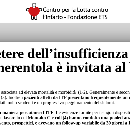
ere dell’insufficienza
erentola è invitata al 
 associata ad elevata mortalità e morbidità (1-2). Generalmente è second
(3). Inoltre
i pazienti affetti da ITF presentano frequentemente un r
ltati molto scadenti e un progressivo peggioramento dei sintomi.
e in maniera percutanea l’ITF
. Le evidenze fornite per i singoli disposi
n lavoro in cui
Montalto C e coll (4) hanno condotto una pooled anali
rvento, prospettici, e avevano un follow-up variabile da 30 giorni a 