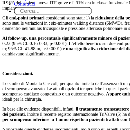
Il 95% dei pazienti aveva ITF grave e il 91% era in classe funziona
Contattaci
impiantato con successo.
Gli
end-point primari
considerati sono stati: 1) la
riduzione della pe
sono stati le variazioni in : six-minutes walking distance (6MWD), fra
diamentro nell’anulus tricuspidale e pressione arteriosa polmonare in 
Al follow-up, una percentuale significativamente minore di pazi
0.23 (95% CI: 0.16-0.33; p<0.001). L’effetto benefico sui due end-poin
m; 95% CI: 41-88 m, p<0.0001)
e una significativa riduzione del d
cambiavano significativamente.
Considerazioni.
Lo studio di Montalto C e coll, per quanto limitato dall’assenza di un
di scompenso avanzato. Le attuali opzioni terapeutiche in questi pazien
scompenso cardiaco congestizio e un outcome negativo.
Appare quind
ideali per la chirurgia.
In base alle evidenze disponibili, infatti,
il trattamento transcatetere 
dei pazienti.
Inoltre il recente registro internazionale TriValve (5) ha 
per scompenso inferiore a 1 anno rispetto a pazienti trattati con 
Nonostante queste evidenze incoraggianti, molti sono gli aspetti ancor