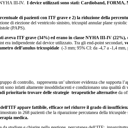
le NYHA III-IV.
I device utilizzati sono stati: Cardioband, FORMA,
rcentuale di pazienti con ITF grave e 2) la riduzione della percent
zione di eiezione del ventricolo sinistro, tricuspid annular plane systol
sistole (PAPS).
enti aveva ITF grave (34%) ed erano in classe NYHA III-IV (22%),
c
t era indipendente dal device utilizzato. Tra gli end-point secondari,
v
iametro dell’anulus tricuspidale
(-3 mm; 95% CI: da -4,7 a -1,4 mm, p=
 gruppo di controllo, rappresenta un’ ulteriore evidenza che supporta l’
ti sono infatti altamente insoddisfacenti e condizionano una qualità di v
i prioritario trovare delle strategie terapeutiche alternative
da of
dell’ITF appare fattibile, efficace nel ridurre il grado di insufficien
dimostrato in 268 pazienti che la riparazione percutanea della tricuspide
terapia medica.
a da studiare e chiarire nella gestione percutanea dell’ITF: innanzitutt