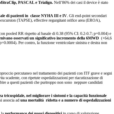
 MitraClip, PASCAL e Trialign.
Nell’86% dei casi il device è stato
uale di pazienti in classe NYHA III e IV
. Gli end-point secondari
ic excursion (TAPSE), effective regurgitant orifice area (EROA),
on pooled RR rispetto al basale di 0.38 (95% CI: 0.2-0.7; p=0.004) e
enivano osservati un significativo incremento della 6MWD
(+64,6
0.0004). Per contro, la funzione ventricolare sinistra e destra non
approccio percutaneo nel trattamento dei pazienti con ITF grave e segni
ita scadente, con ripetute ospedalizzazioni per riacutizzazione di
frire a questi pazienti che purtroppo non sono neppure candidati
za tricuspidale, nel migliorare i sintomi e la capacità funzionale
 si associa ad
una mortalità ridotta e a numero di ospedalizzazioni
o la
performance dei nuovi dispositivi
in corso di valutazione,