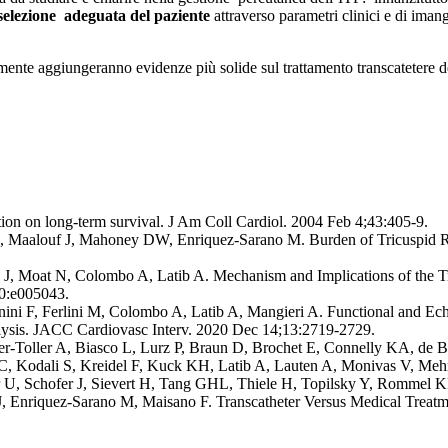
selezione adeguata del paziente
attraverso parametri clinici e di iman
 aggiungeranno evidenze più solide sul trattamento transcatetere del
ation on long-term survival. J Am Coll Cardiol. 2004 Feb 4;43:405-9.
H, Maalouf J, Mahoney DW, Enriquez-Sarano M. Burden of Tricuspid R
, Moat N, Colombo A, Latib A. Mechanism and Implications of the Tri
10:e005043.
nini F, Ferlini M, Colombo A, Latib A, Mangieri A. Functional and Ec
lysis. JACC Cardiovasc Interv. 2020 Dec 14;13:2719-2729.
ger-Toller A, Biasco L, Lurz P, Braun D, Brochet E, Connelly KA, de B
r C, Kodali S, Kreidel F, Kuck KH, Latib A, Lauten A, Monivas V, Me
fer U, Schofer J, Sievert H, Tang GHL, Thiele H, Topilsky Y, Romme
nriquez-Sarano M, Maisano F. Transcatheter Versus Medical Treatmen