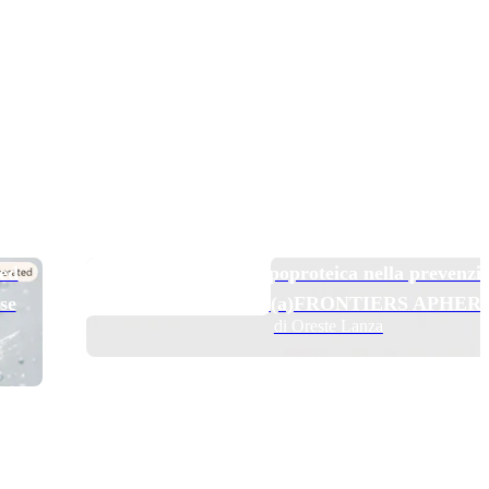
TOP NEWS
 ed
Pelacarsen e aferesi lipoproteica nella prevenzi
se
secondaria: il trial Lp(a)FRONTIERS APHER
di Oreste Lanza