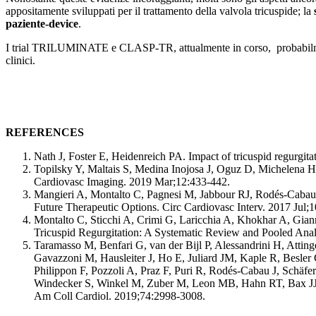
appositamente sviluppati per il trattamento della valvola tricuspide; la
paziente-device
.
I trial TRILUMINATE e CLASP-TR, attualmente in corso, probabilmente
clinici.
REFERENCES
Nath J, Foster E, Heidenreich PA. Impact of tricuspid regurgit
Topilsky Y, Maltais S, Medina Inojosa J, Oguz D, Michelena 
Cardiovasc Imaging. 2019 Mar;12:433-442.
Mangieri A, Montalto C, Pagnesi M, Jabbour RJ, Rodés-Cabau J
Future Therapeutic Options. Circ Cardiovasc Interv. 2017 Jul;
Montalto C, Sticchi A, Crimi G, Laricchia A, Khokhar A, Gian
Tricuspid Regurgitation: A Systematic Review and Pooled Ana
Taramasso M, Benfari G, van der Bijl P, Alessandrini H, Attin
Gavazzoni M, Hausleiter J, Ho E, Juliard JM, Kaple R, Besle
Philippon F, Pozzoli A, Praz F, Puri R, Rodés-Cabau J, Schä
Windecker S, Winkel M, Zuber M, Leon MB, Hahn RT, Bax JJ, E
Am Coll Cardiol. 2019;74:2998-3008.