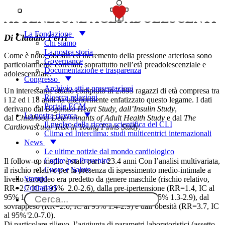
SOSTIENICI
ATTENZIONE AGLI ADOLESCENTI
La Fondazione
Di Claudio Ferri
Chi siamo
La nostra storia
Come è noto, obesità ed incremento della pressione arteriosa sono
Governance
particolarmente correlati, soprattutto nell’età preadolescenziale e
Documentazione e trasparenza
adolescenziale.
Congresso
Archivio atti e presentazioni
Un interessante studio compiuto in 2.893 ragazzi di età compresa tra
Ricerca relazioni
i 12 ed i 18 anni ha ulteriormente enfatizzato questo legame. I dati
Portale ECM
derivano dal
Bogalusa Heart Study, dall’Insulin Study
,
La nostra ricerca
dal
Childhood Determinants of Adult Health Study
e dal
The
Il nucleo della ricerca scientifica del CLI
Cardiovascular Risk in Young Finns Study
.
Clima ed Interclima: studi multicentrici internazionali
News
Le ultime notizie dal mondo cardiologico
Capire per Prevenire
Il follow-up medio è stato pari a 23.4 anni Con l’analisi multivariata,
Cuore e Salute
il rischio relativo per la presenza di ispessimento medio-intimale a
Stampa
livello carotideo era predetto da genere maschile (rischio relativo,
Contattaci
RR=2.7 IC al 95% 2.0-2.6), dalla pre-ipertensione (RR=1.4, IC al
95% 1.0-1.9), dall’ipertensione (RR=1.9, IC al 95% 1.3-2.9), dal
sovrappeso (RR=2.0, IC al 95% 1.4-2.9) e dall’obesità (RR=3.7, IC
al 95% 2.0-7.0).
Di particolare rilievo, l’aggiunta di parametri laboratoristici (assetto