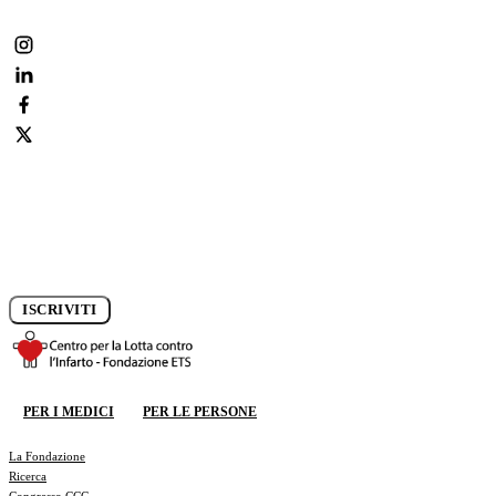
Iscriviti alla newsletter e rimani aggiornato sui progressi della
ricerca.
ISCRIVITI
DONA ORA
PER I MEDICI
PER LE PERSONE
DONA ORA
La Fondazione
Ricerca
Congresso CCC